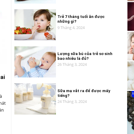
Trẻ 7 tháng tuổi ăn được
những gì?
9 Tháng 4, 2024
Lượng sữa bú của trẻ sơ sinh
bao nhiêu là đủ?
26 Tháng 3, 2024
ai
Sữa mẹ vắt ra để được mấy
tiếng?
à
24 Tháng 3, 2024
hát
ân