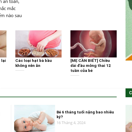
h an toàn,
thắc mắc
iểm nào sau
lại
Các loại hạt bà bầu
[MẸ CẦN BIẾT] Chiều
không nên ăn
dài đầu mông thai 12
tuần của bé
C
Bé 6 tháng tuổi nặng bao nhiêu
ký?
16 Tháng 4, 2024