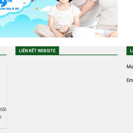
LIÊN KẾT WEBSITE
L
Mọi
Ema
tôi
m