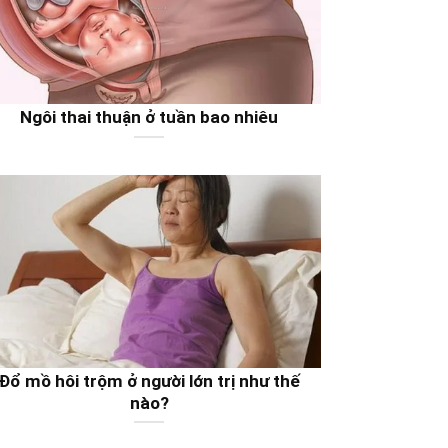
Ngôi thai thuận ở tuần bao nhiêu
Đổ mồ hôi trộm ở người lớn trị như thế
nào?