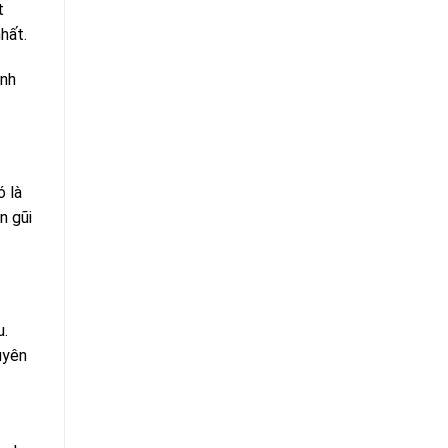
t
nhất.
ảnh
ó là
n gũi
u.
uyên