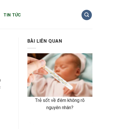
TIN TỨC
BÀI LIÊN QUAN
m
c
Trẻ sốt về đêm không rõ
nguyên nhân?