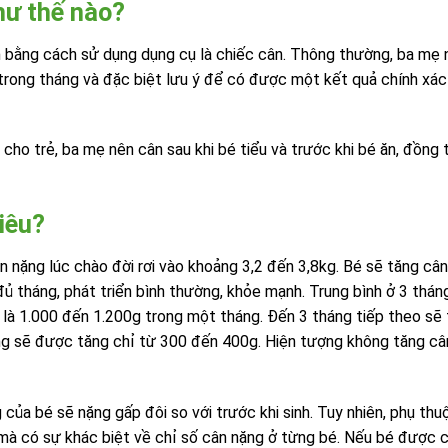
hư thế nào?
n bằng cách sử dụng dụng cụ là chiếc cân. Thông thường, ba mẹ 
trong tháng và đặc biệt lưu ý để có được một kết quả chính xác
cho trẻ, ba mẹ nên cân sau khi bé tiểu và trước khi bé ăn, đồng 
iêu?
ân nặng lúc chào đời rơi vào khoảng 3,2 đến 3,8kg. Bé sẽ tăng câ
ủ tháng, phát triển bình thường, khỏe mạnh. Trung bình ở 3 thán
ể là 1.000 đến 1.200g trong một tháng. Đến 3 tháng tiếp theo sẽ
ng sẽ được tăng chỉ từ 300 đến 400g. Hiện tượng không tăng câ
của bé sẽ nặng gấp đôi so với trước khi sinh. Tuy nhiên, phụ thu
 mà có sự khác biệt về chỉ số cân nặng ở từng bé. Nếu bé được