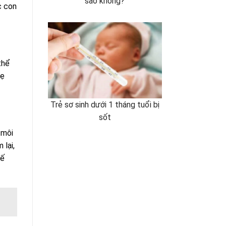
sao không?
c con
thể
mẹ
Trẻ sơ sinh dưới 1 tháng tuổi bị
sốt
 môi
 lại,
hế