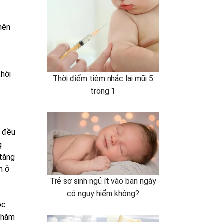
nên
thời
Thời điểm tiêm nhắc lại mũi 5
trong 1
n đều
g
 tăng
n ở
Trẻ sơ sinh ngủ ít vào ban ngày
có nguy hiểm không?
ộc
 chăm