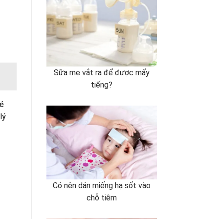
Sữa mẹ vắt ra để được mấy
tiếng?
bé
lý
Có nên dán miếng hạ sốt vào
chỗ tiêm