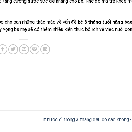
và tăng cường được sức đề kháng cho bé. Nhờ đó mà trẻ khỏe m
 được cho bạn những thắc mắc về vấn đề
bé 6 tháng tuổi nặng ba
 hy vọng ba mẹ sẽ có thêm nhiều kiến thức bổ ích về việc nuôi con
Ít nước ối trong 3 tháng đầu có sao không