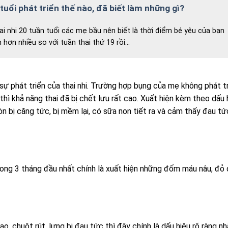
 tuổi phát triển thế nào, đã biết làm những gì?
ai nhi 20 tuần tuổi các mẹ bầu nên biết là thời điểm bé yêu của bạn
 hơn nhiều so với tuần thai thứ 19 rồi…
ự phát triển của thai nhi. Trường hợp bụng của mẹ không phát t
 thì khả năng thai đã bị chết lưu rất cao. Xuất hiện kèm theo dấu 
 bị căng tức, bị mềm lại, có sữa non tiết ra và cảm thấy đau tứ
rong 3 tháng đầu nhất chính là xuất hiện những đốm máu nâu, đỏ
chuột rút, lưng bị đau tức thì đây chính là dấu hiệu rõ ràng nh