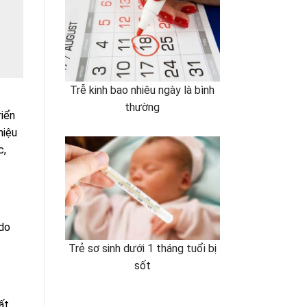
Trễ kinh bao nhiêu ngày là bình
thường
riển
hiệu
c,
 do
Trẻ sơ sinh dưới 1 tháng tuổi bị
sốt
ất