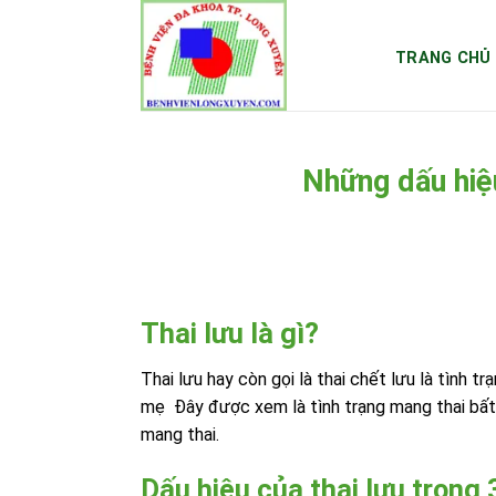
Skip
to
TRANG CHỦ
content
Những dấu hiệu
Thai lưu là gì?
Thai lưu hay còn gọi là thai chết lưu là tình t
mẹ Đây được xem là tình trạng mang thai bất 
mang thai.
Dấu hiệu của thai lưu trong