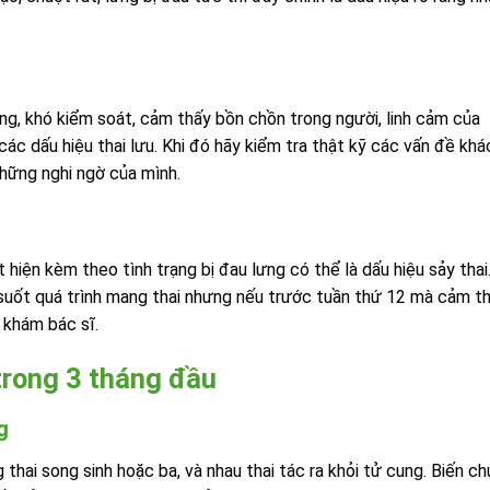
g, khó kiểm soát, cảm thấy bồn chồn trong người, linh cảm của
ác dấu hiệu thai lưu. Khi đó hãy kiểm tra thật kỹ các vấn đề khá
những nghi ngờ của mình.
iện kèm theo tình trạng bị đau lưng có thể là dấu hiệu sảy thai
 suốt quá trình mang thai nhưng nếu trước tuần thứ 12 mà cảm t
 khám bác sĩ.
trong 3 tháng đầu
g
hai song sinh hoặc ba, và nhau thai tác ra khỏi tử cung. Biến c