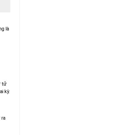
ng là
ơ tử
i kỳ.
 ra