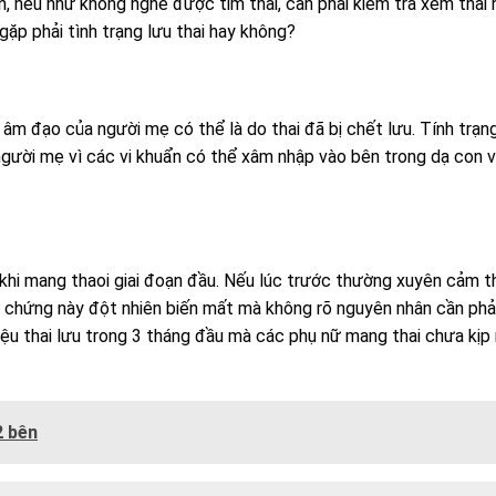
ên, nếu như không nghe được tim thai, cần phải kiểm tra xem thai 
gặp phải tình trạng lưu thai hay không?
âm đạo của người mẹ có thể là do thai đã bị chết lưu. Tính trạn
người mẹ vì các vi khuẩn có thể xâm nhập vào bên trong dạ con 
khi mang thaoi giai đoạn đầu. Nếu lúc trước thường xuyên cảm t
 chứng này đột nhiên biến mất mà không rõ nguyên nhân cần phả
hiệu thai lưu trong 3 tháng đầu mà các phụ nữ mang thai chưa kịp
2 bên