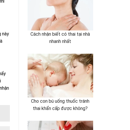
nhi
g này
Cách nhận biết có thai tại nhà
và
nhanh nhất
hấy
i
 nhận
Cho con bú uống thuốc tránh
thai khẩn cấp được không?