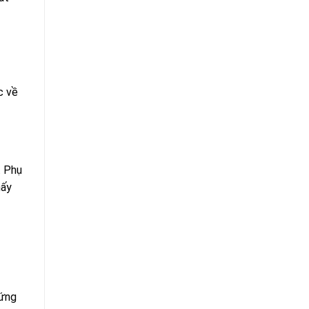
c về
. Phụ
hấy
hứng