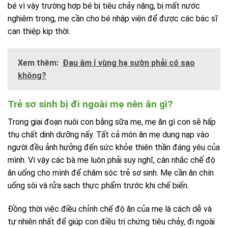
bé vì vậy trường hợp bé bị tiêu chảy nặng, bị mất nước
nghiêm trọng, mẹ cần cho bé nhập viện để được các bác sĩ
can thiệp kip thời.
Xem thêm:
Đau âm ỉ vùng hạ sườn phải có sao
không?
Trẻ sơ sinh bị đi ngoài mẹ nên ăn gì?
Trong giai đoạn nuôi con bằng sữa mẹ, mẹ ăn gì con sẽ hấp
thụ chất dinh dưỡng nấy. Tất cả món ăn mẹ dung nạp vào
người đều ảnh hưởng đến sức khỏe thiên thần đáng yêu của
mình. Vì vậy các bà mẹ luôn phải suy nghĩ, cân nhắc chế độ
ăn uống cho mình để chăm sóc trẻ sơ sinh. Mẹ cần ăn chín
uống sôi và rửa sạch thực phẩm trước khi chế biến.
Đồng thời việc điều chỉnh chế độ ăn của mẹ là cách dễ và
tự nhiên nhất để giúp con điều trị chứng tiêu chảy, đi ngoài