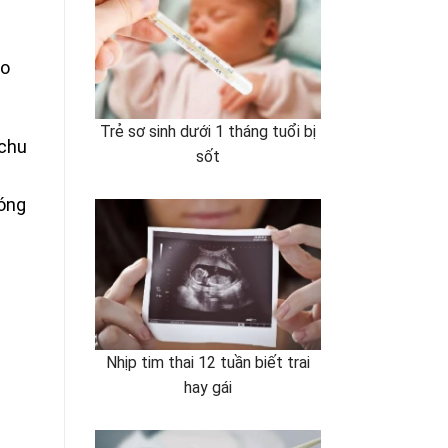
g
ào
Trẻ sơ sinh dưới 1 tháng tuổi bị
 chu
sốt
óng
Nhịp tim thai 12 tuần biết trai
hay gái