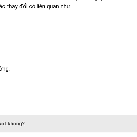
c thay đổi có liên quan như:
ờng.
.
sốt không?