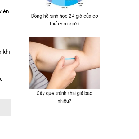
viện
Đồng hồ sinh học 24 giờ của cơ
thể con người
 khi
à
ệc
Cấy que tránh thai giá bao
nhiêu?