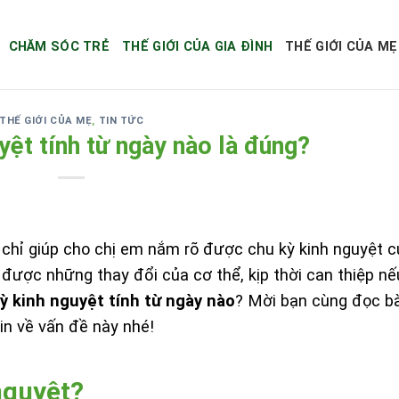
CHĂM SÓC TRẺ
THẾ GIỚI CỦA GIA ĐÌNH
THẾ GIỚI CỦA MẸ
THẾ GIỚI CỦA MẸ
,
TIN TỨC
yệt tính từ ngày nào là đúng?
g chỉ giúp cho chị em nắm rõ được chu kỳ kinh nguyệt 
được những thay đổi của cơ thể, kịp thời can thiệp nế
ỳ kinh nguyệt tính từ ngày nào
? Mời bạn cùng đọc bà
in về vấn đề này nhé!
nguyệt?