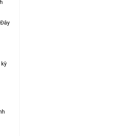
nh
 Đây
 kỳ
nh