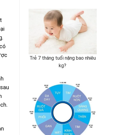
t
ại
g.
 có
ược
Trẻ 7 tháng tuổi nặng bao nhiêu
kg?
nh
 sau
h
ệch.
an