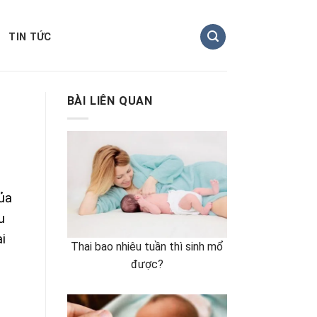
TIN TỨC
BÀI LIÊN QUAN
của
u
i
Thai bao nhiêu tuần thì sinh mổ
được?