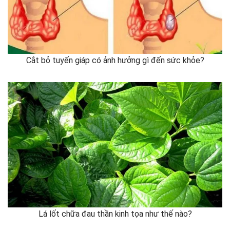
Cắt bỏ tuyến giáp có ảnh hưởng gì đến sức khỏe?
Lá lốt chữa đau thần kinh tọa như thế nào?