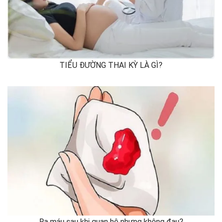
TIỂU ĐƯỜNG THAI KỲ LÀ GÌ?
Ra máu sau khi quan hệ nhưng không đau?