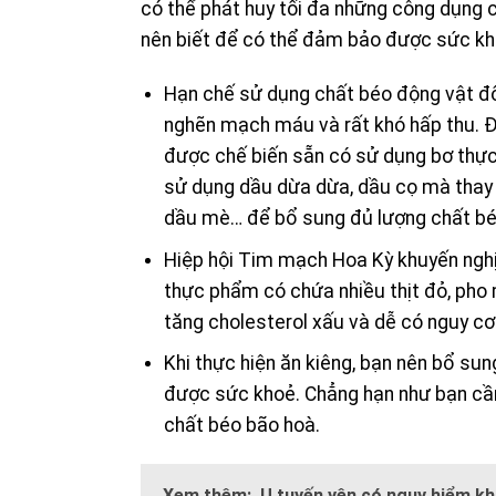
có thể phát huy tối đa những công dụng 
nên biết để có thể đảm bảo được sức kh
Hạn chế sử dụng chất béo động vật đối 
nghẽn mạch máu và rất khó hấp thu. Đ
được chế biến sẵn có sử dụng bơ thực 
sử dụng dầu dừa dừa, dầu cọ mà thay v
dầu mè… để bổ sung đủ lượng chất béo
Hiệp hội Tim mạch Hoa Kỳ khuyến nghị
thực phẩm có chứa nhiều thịt đỏ, pho 
tăng cholesterol xấu và dễ có nguy c
Khi thực hiện ăn kiêng, bạn nên bổ s
được sức khoẻ. Chẳng hạn như bạn cần
chất béo bão hoà.
Xem thêm:
U tuyến yên có nguy hiểm k