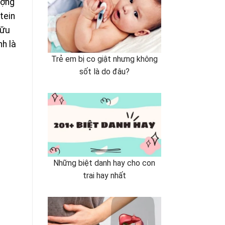
ợng
otein
ữu
nh là
Trẻ em bị co giật nhưng không
sốt là do đâu?
Những biệt danh hay cho con
trai hay nhất