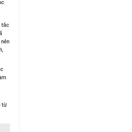
ọc
 tắc
ã
 nên
h,
ác
làm
 từ