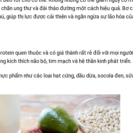
ất béo tốt cho cơ thể. Không những có thể giảm nguy cơ m
hặn ung thư và đái tháo đường một cách hiệu quả. Bơ
 giúp thị lực được cải thiện và ngăn ngừa sự lão hóa củ
tein quen thuộc và có giá thành rất rẻ đối với mọi người
năng kích thích não bộ, tim mạch và hệ thần kinh phát triển.
thực phẩm như các loại hạt cứng, dầu dừa, socola đen, sữ