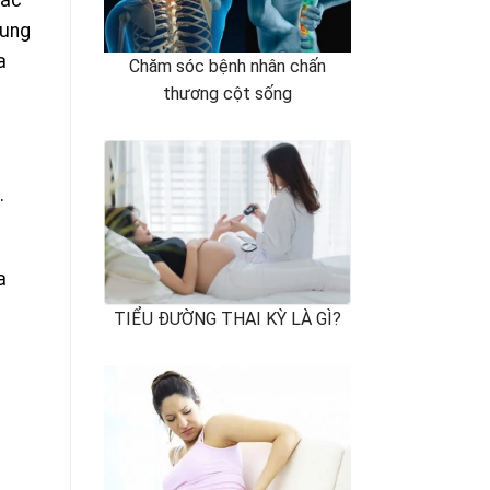
ắc
 cung
a
Chăm sóc bệnh nhân chấn
thương cột sống
.
a
TIỂU ĐƯỜNG THAI KỲ LÀ GÌ?