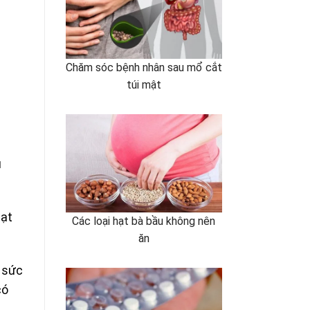
Chăm sóc bệnh nhân sau mổ cắt
túi mật
̉
ạt
Các loại hạt bà bầu không nên
ăn
 sức
ó