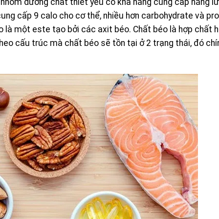
̀ nhóm dưỡng chất thiết yếu có khả năng cung cấp năng lư
cung cấp 9 calo cho cơ thể, nhiều hơn carbohydrate và pr
o là một este tạo bởi các axit béo. Chất béo là hợp chất h
eo cấu trúc mà chất béo sẽ tồn tại ở 2 trạng thái, đó chí