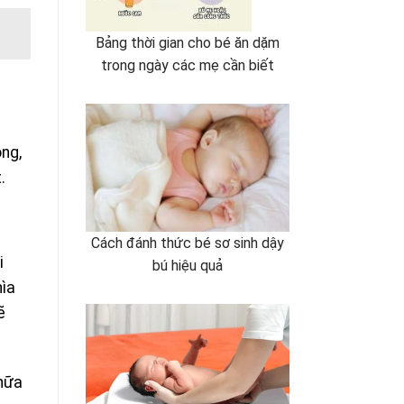
Bảng thời gian cho bé ăn dặm
trong ngày các mẹ cần biết
ong,
.
Cách đánh thức bé sơ sinh dậy
i
bú hiệu quả
hìa
ẽ
chữa