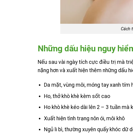
Cách t
Những dấu hiệu nguy hiểm
Nếu sau vài ngày tích cực điều trị mà tr
nặng hơn và xuất hiện thêm những dấu hiệ
Da mặt, vùng môi, móng tay xanh tím 
Ho, thở khò khè kèm sốt cao
Ho khò khè kéo dài lên 2 – 3 tuần mà
Xuất hiện tình trạng nôn ói, môi khô
Ngủ li bì, thường xuyên quấy khóc dữ d