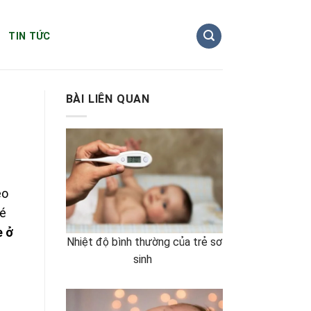
TIN TỨC
BÀI LIÊN QUAN
éo
bé
è ở
Nhiệt độ bình thường của trẻ sơ
sinh