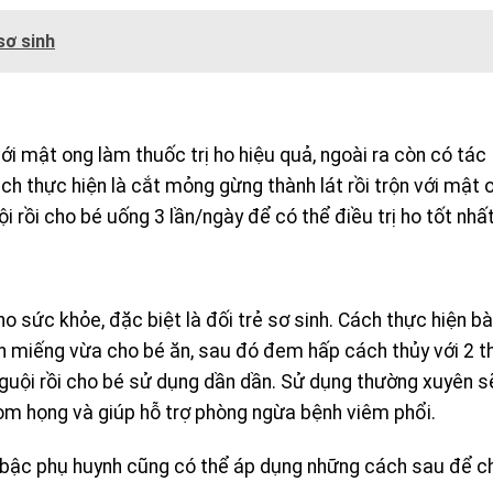
sơ sinh
i mật ong làm thuốc trị ho hiệu quả, ngoài ra còn có tác
h thực hiện là cắt mỏng gừng thành lát rồi trộn với mật 
rồi cho bé uống 3 lần/ngày để có thể điều trị ho tốt nhất
o sức khỏe, đặc biệt là đối trẻ sơ sinh. Cách thực hiện bà
ành miếng vừa cho bé ăn, sau đó đem hấp cách thủy với 2 t
guội rồi cho bé sử dụng dần dần. Sử dụng thường xuyên s
 vòm họng và giúp hỗ trợ phòng ngừa bệnh viêm phổi.
c bậc phụ huynh cũng có thể áp dụng những cách sau để 