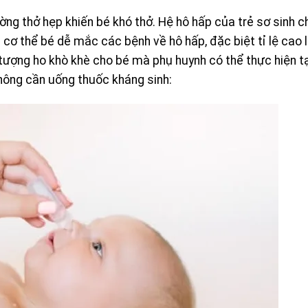
ng thở hẹp khiến bé khó thở. Hệ hô hấp của trẻ sơ sinh 
n cơ thể bé dễ mắc các bệnh về hô hấp, đặc biệt tỉ lệ cao 
n tượng ho khò khè cho bé mà phụ huynh có thể thực hiện t
hông cần uống thuốc kháng sinh: