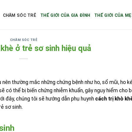
CHĂM SÓC TRẺ
THẾ GIỚI CỦA GIA ĐÌNH
THẾ GIỚI CỦA MẸ
CHĂM SÓC TRẺ
 khè ở trẻ sơ sinh hiệu quả
ếu nên thường mắc những chứng bệnh như ho, sổ mũi, ho k
hì sẽ có thể bị biến chứng nhiễm khuẩn, gây nguy hiểm cho 
ưới đây, chúng tôi sẽ hướng dẫn phụ huynh
cách trị khò kh
ẻ sơ sinh.
sinh