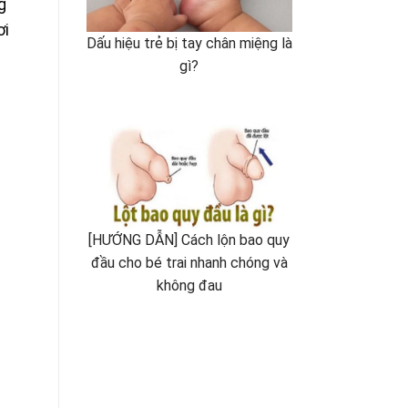
g
ơi
Dấu hiệu trẻ bị tay chân miệng là
gì?
[HƯỚNG DẪN] Cách lộn bao quy
đầu cho bé trai nhanh chóng và
không đau