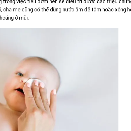
 trong việc tiêu đờm nên sẽ điều trị được các triệu chứn
đó, cha mẹ cũng có thể dùng nước ấm để tắm hoặc xông h
thoáng ở mũi.