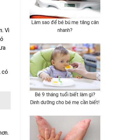
Làm sao để bé bú mẹ tăng cân
nhanh?
. Vì
có
đưa
, có
Bé 9 tháng tuổi biết làm gì?
Dinh dưỡng cho bé mẹ cần biết!
hơn.