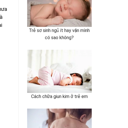
chưa
là
ại
Trẻ sơ sinh ngủ ít hay vặn mình
có sao không?
Cách chữa giun kim ở trẻ em