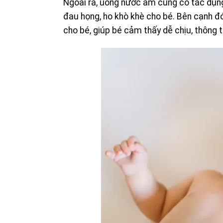
Ngoài ra, uống nước ấm cũng có tác dụng
đau họng, ho khò khè cho bé. Bên cạnh 
cho bé, giúp bé cảm thấy dễ chịu, thông 