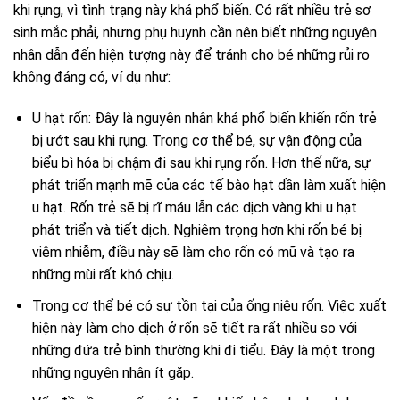
khi rụng, vì tình trạng này khá phổ biến. Có rất nhiều trẻ sơ
sinh mắc phải, nhưng phụ huynh cần nên biết những nguyên
nhân dẫn đến hiện tượng này để tránh cho bé những rủi ro
không đáng có, ví dụ như:
U hạt rốn: Đây là nguyên nhân khá phổ biến khiến rốn trẻ
bị ướt sau khi rụng. Trong cơ thể bé, sự vận động của
biểu bì hóa bị chậm đi sau khi rụng rốn. Hơn thế nữa, sự
phát triển mạnh mẽ của các tế bào hạt dần làm xuất hiện
u hạt. Rốn trẻ sẽ bị rĩ máu lẫn các dịch vàng khi u hạt
phát triển và tiết dịch. Nghiêm trọng hơn khi rốn bé bị
viêm nhiễm, điều này sẽ làm cho rốn có mũ và tạo ra
những mùi rất khó chịu.
Trong cơ thể bé có sự tồn tại của ống niệu rốn. Việc xuất
hiện này làm cho dịch ở rốn sẽ tiết ra rất nhiều so với
những đứa trẻ bình thường khi đi tiểu. Đây là một trong
những nguyên nhân ít gặp.