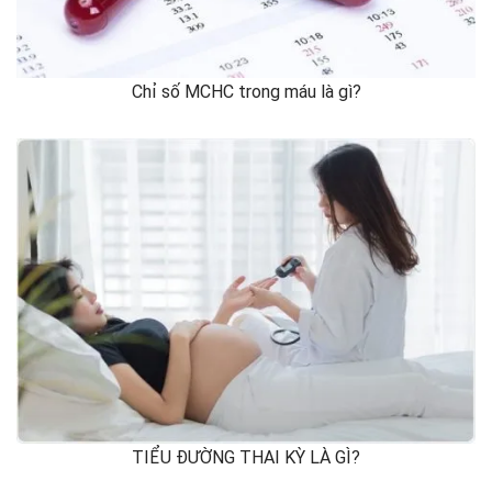
Chỉ số MCHC trong máu là gì?
TIỂU ĐƯỜNG THAI KỲ LÀ GÌ?