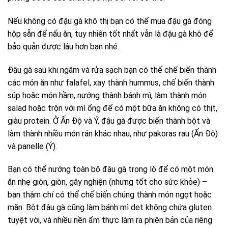
Nếu không có đậu gà khô thị bạn có thể mua đậu gà đóng
hộp sẵn để nấu ăn, tuy nhiên tốt nhất vẫn là đậu gà khô để
bảo quản được lâu hơn bạn nhé.
Đậu gà sau khi ngâm và rửa sạch bạn có thể chế biến thành
các món ăn như falafel, xay thành hummus, chế biến thành
súp hoặc món hầm, nướng thành bánh mì, làm thành món
salad hoặc trộn với mì ống để có một bữa ăn không có thịt,
giàu protein. Ở Ấn Độ và Ý, đậu gà được biến thành bột và
làm thành nhiều món rán khác nhau, như pakoras rau (Ấn Độ)
và panelle (Ý).
Bạn có thể nướng toàn bộ đậu gà trong lò để có một món
ăn nhẹ giòn, giòn, gây nghiện (nhưng tốt cho sức khỏe) –
bạn thậm chí có thể chế biến chúng thành món ngọt hoặc
mặn. Bột đậu gà cũng làm bánh mì dẹt không chứa gluten
tuyệt vời, và nhiều nền ẩm thực làm ra phiên bản của riêng