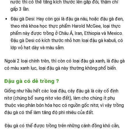
nước thì có thể tăng kích thước lên gấp đôi, thậm chí
gấp 3 lần.
Đậu gà Desi: Hay còn gọi là đậu ga nâu, hoặc đậu gà đen,
theo nhà khoa học thực phẩm Harold McGee, loại thực
phẩm này được trồng ở Châu Á, Iran, Ethiopia và Mexico.
Đậu gà Desi có kích thước nhỏ hơn loại đậu gà kabuli, có
lớp vỏ hạt dày và màu sẫm.
Ngoài 2 loại chính trên, thì còn có loại đậu gà xanh, là đậu gà
có màu xanh lục, loại đậu gà này thường không phổ biến.
Đậu gà có dễ trồng ?
Giống như hầu hết các loại đậu, cây đậu gà là cây cố định
nitơ (chúng bổ sung nitơ vào đất), làm cho chúng ít phụ
thuộc vào phân bón hóa học có nguồn gốc nitơ, vì vậy trồng
đậu gà có thể làm tăng độ phì nhiêu của đất.
Đậu gà có thể được trồng trên những cánh đồng khô cằn,