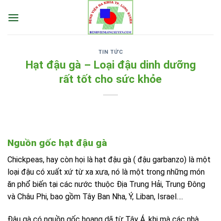
Skip
to
content
TIN TỨC
Hạt đậu gà – Loại đậu dinh dưỡng
rất tốt cho sức khỏe
Nguồn gốc hạt đậu gà
Chickpeas, hay còn họi là hạt đậu gà ( đậu garbanzo) là một
loại đậu có xuất xứ từ xa xưa, nó là một trong những món
ăn phổ biến tại các nước thuộc Địa Trung Hải, Trung Đông
và Châu Phi, bao gồm Tây Ban Nha, Ý, Liban, Israel….
Đậu gà có nguồn gốc hoang dã từ Tây Á, khi mà các nhà