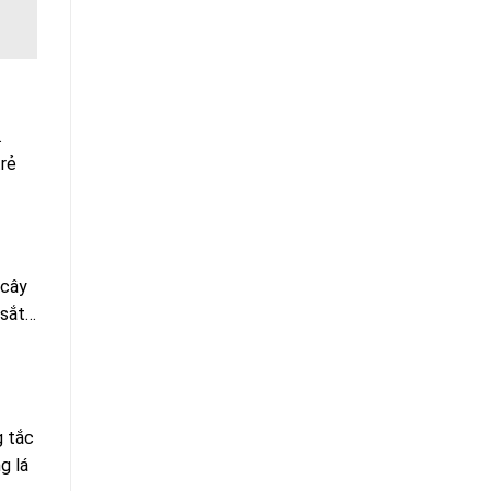
.
trẻ
 cây
 sắt…
g tắc
g lá