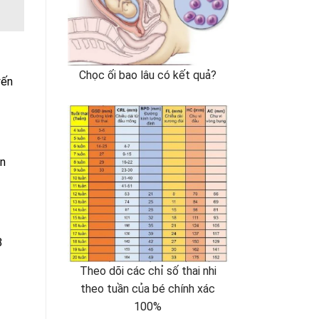
Chọc ối bao lâu có kết quả?
yến
in
8
Theo dõi các chỉ số thai nhi
theo tuần của bé chính xác
100%