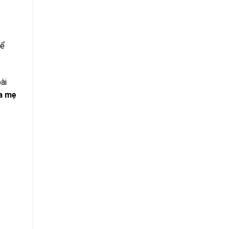
hể
ài
a mẹ