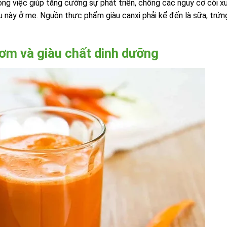
rong việc giúp tăng cường sự phát triển, chống các nguy cơ còi 
u này ở mẹ. Nguồn thực phẩm giàu canxi phải kể đến là sữa, trứn
hơm và giàu chất dinh dưỡng