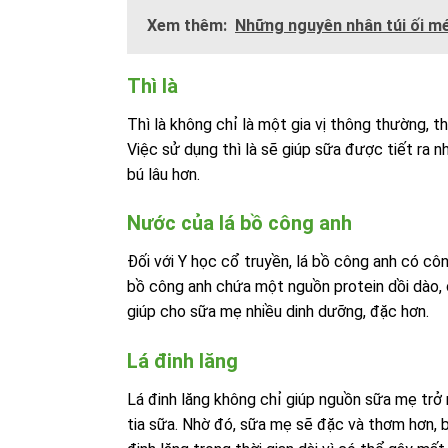
Xem thêm:
Những nguyên nhân túi ối mé
Thì là
Thì là không chỉ là một gia vị thông thường, t
Việc sử dụng thì là sẽ giúp sữa được tiết ra n
bú lâu hơn.
Nước của lá bồ công anh
Đối với Y học cổ truyền, lá bồ công anh có côn
bồ công anh chứa một nguồn protein dồi dào, c
giúp cho sữa mẹ nhiều dinh dưỡng, đặc hơn.
Lá đinh lăng
Lá đinh lăng không chỉ giúp nguồn sữa mẹ trở
tia sữa. Nhờ đó, sữa mẹ sẽ đặc và thơm hơn, b