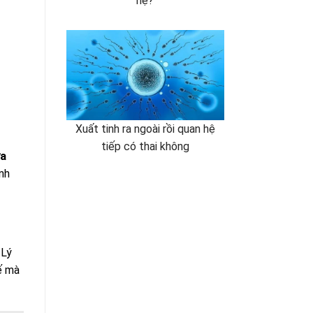
hệ?
Xuất tinh ra ngoài rồi quan hệ
tiếp có thai không
ữa
nh
 Lý
ế mà