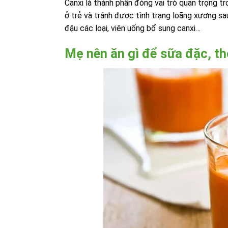
Canxi là thành phần đóng vai trò quan trọng t
ở trẻ và tránh được tình trạng loãng xương sa
đậu các loại, viên uống bổ sung canxi…
Mẹ nên ăn gì để sữa đặc, t