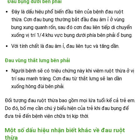
Đau bụng dưới bên phải
Đây là dấu hiệu phổ biến đầu tiên của bệnh đau ruột
thừa. Cơn đau bụng thường bắt đầu đau âm ỉ ở vùng
bụng xung quanh rốn, sau đó cơn đau liên tiếp di chuyển
xuống vị trí 1/4 khu vực bụng dưới phía bên phải ổ bụng.
Với tính chất là đau âm ỉ, đau liên tục và tăng dần.
Đau vùng thắt lưng bên phải
Người bệnh sẽ có triệu chứng này khi viêm ruột thừa ở vị
trí sau manh tràng. Cơn đau từ thắt lưng sẽ lan dần
xuống hông đùi bên phải.
Đối tượng đau ruột thừa bao gồm mọi lứa tuổi kể cả trẻ em.
Do đó, bố mẹ cần chú ý biểu hiện của trẻ khi đau bụng để
đưa trẻ đến bệnh viện chữa trị kịp thời.
Một số dấu hiệu nhận biết khác về đau ruột
thừa